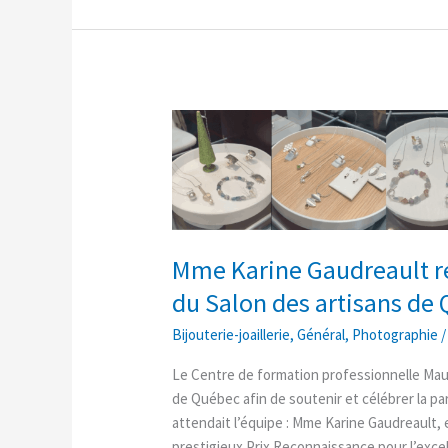
Mme
Karine
Gaudreault
reçoit
le
Prix
Mme Karine Gaudreault re
Reconnaissance
2025
du Salon des artisans de
du
Bijouterie-joaillerie
,
Général
,
Photographie
Salon
des
Le Centre de formation professionnelle Mau
artisans
de Québec afin de soutenir et célébrer la par
de
attendait l’équipe : Mme Karine Gaudreault, e
Québec
prestigieux Prix Reconnaissance pour l’excel