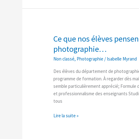
Ce que nos élèves pensen
Ce
que
photographie…
nos
Non classé
,
Photographie
/
Isabelle Myrand
élèves
pensent
Des élèves du département de photographie n
de
programme de formation. À regarder dès main
leur
semble particulièrement apprécié; Formule 
formation
et professionnalisme des enseignants Studi
en
tous
photographie…
Lire la suite »