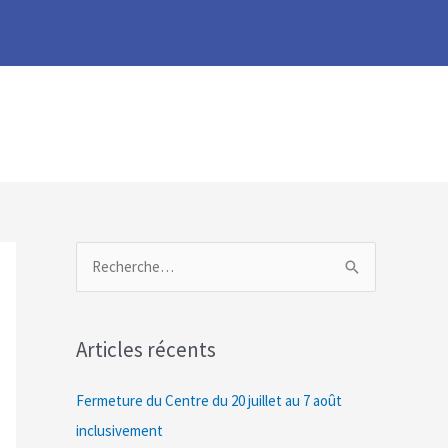
R
e
c
Articles récents
h
e
Fermeture du Centre du 20 juillet au 7 août
r
inclusivement