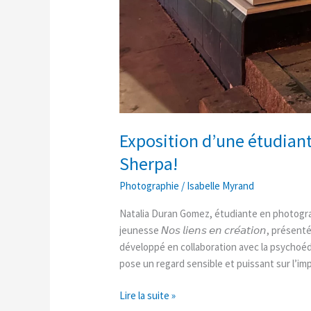
Exposition d’une étudian
Sherpa!
Photographie
/
Isabelle Myrand
Natalia Duran Gomez, étudiante en photogra
jeunesse 𝘕𝘰𝘴 𝘭𝘪𝘦𝘯𝘴 𝘦𝘯 𝘤𝘳𝘦́𝘢𝘵𝘪𝘰𝘯, 
développé en collaboration avec la psychoéd
pose un regard sensible et puissant sur l’im
Lire la suite »