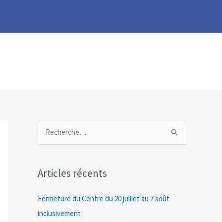
R
e
c
Articles récents
h
e
Fermeture du Centre du 20 juillet au 7 août
r
inclusivement