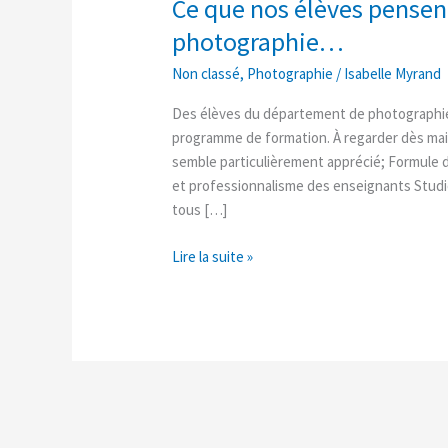
Ce que nos élèves pensen
Ce
que
photographie…
nos
Non classé
,
Photographie
/
Isabelle Myrand
élèves
pensent
Des élèves du département de photographie n
de
programme de formation. À regarder dès main
leur
semble particulièrement apprécié; Formule 
formation
et professionnalisme des enseignants Studi
en
tous […]
photographie…
Lire la suite »