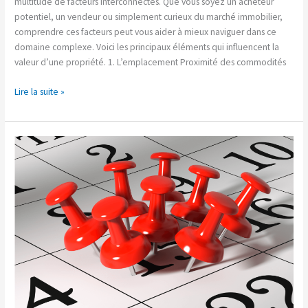
multitude de facteurs interconnectés. Que vous soyez un acheteur
potentiel, un vendeur ou simplement curieux du marché immobilier,
comprendre ces facteurs peut vous aider à mieux naviguer dans ce
domaine complexe. Voici les principaux éléments qui influencent la
valeur d’une propriété. 1. L’emplacement Proximité des commodités
Lire la suite »
L’importance
de
la
gestion
du
temps
et
des
priorités
en
événementiel