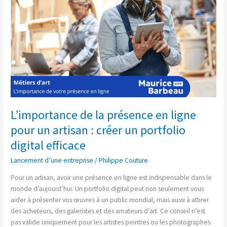
ligne
pour
un
artisan
:
créer
un
portfolio
digital
efficace
L’importance de la présence en ligne
pour un artisan : créer un portfolio
digital efficace
Lancement d’une entreprise
/
Philippe Couture
Pour un artisan, avoir une présence en ligne est indispensable dans le
monde d’aujourd’hui. Un portfolio digital peut non seulement vous
aider à présenter vos œuvres à un public mondial, mais aussi à attirer
des acheteurs, des galeristes et des amateurs d’art. Ce conseil n’est
pas valide uniquement pour les artistes peintres ou les photographes.