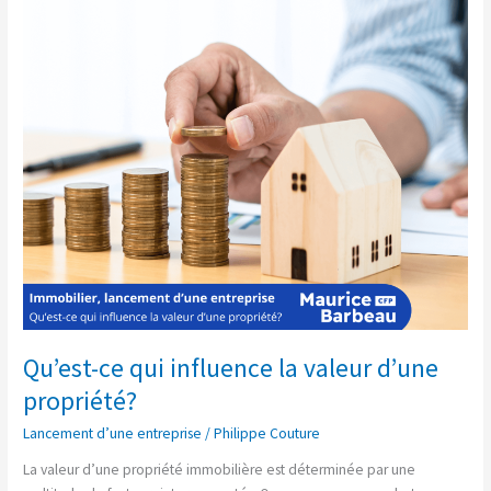
Qu’est-
ce
qui
influence
la
valeur
d’une
propriété?
Qu’est-ce qui influence la valeur d’une
propriété?
Lancement d’une entreprise
/
Philippe Couture
La valeur d’une propriété immobilière est déterminée par une