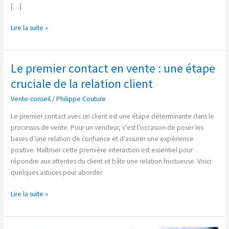
[…]
Lire la suite »
Le premier contact en vente : une étape
Le
premier
cruciale de la relation client
contact
Vente-conseil
/
Philippe Couture
en
vente
Le premier contact avec un client est une étape déterminante dans le
:
processus de vente. Pour un vendeur, c’est l’occasion de poser les
une
bases d’une relation de confiance et d’assurer une expérience
étape
positive. Maîtriser cette première interaction est essentiel pour
cruciale
répondre aux attentes du client et bâtir une relation fructueuse. Voici
de
quelques astuces pour aborder
la
relation
Lire la suite »
client