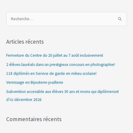
R
e
c
Articles récents
h
e
Fermeture du Centre du 20 juillet au 7 août inclusivement
r
2 élèves lauréats dans un prestigieux concours en photographie!
c
118 diplômés en Service de garde en milieu scolaire!
h
Vernissage en Bijouterie-joaillerie
e
Subvention accessible aux élèves 30 ans et moins qui diplômeront
r
d’ici décembre 2026
:
Commentaires récents