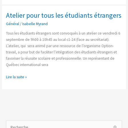
Atelier pour tous les étudiants étrangers
Atelier
pour
Général
/
Isabelle Myrand
tous
les
Tous les étudiants étrangers sont convoqués à un atelier ce vendredi 6
étudiants
septembre de 9h00 à 10h45 au local c1-24 (face au secrétariat).
étrangers
L’atelier, qui sera animé par une ressource de l’organisme Option-
travail, a pour but de faciliter l’intégration des étudiants étrangers et
favoriser la réussite scolaire et professionnelle. Un représentant de
Québec international sera
Lire la suite »