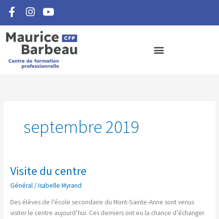
F
I
Y
Aller
a
n
o
au
c
s
u
contenu
e
t
t
b
a
u
o
g
b
o
r
e
k
a
-
m
f
septembre 2019
Visite du centre
Visite
du
Général
/
Isabelle Myrand
centre
Des élèves de l’école secondaire du Mont-Sainte-Anne sont venus
visiter le centre aujourd’hui. Ces derniers ont eu la chance d’échanger