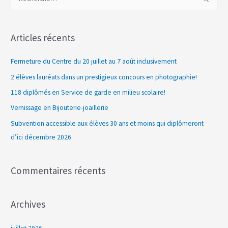
R
e
c
Articles récents
h
e
Fermeture du Centre du 20 juillet au 7 août inclusivement
r
2 élèves lauréats dans un prestigieux concours en photographie!
c
118 diplômés en Service de garde en milieu scolaire!
h
Vernissage en Bijouterie-joaillerie
e
Subvention accessible aux élèves 30 ans et moins qui diplômeront
r
d’ici décembre 2026
:
Commentaires récents
Archives