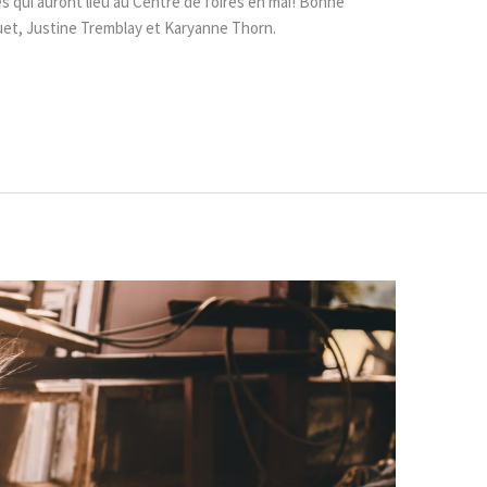
 qui auront lieu au Centre de foires en mai! Bonne
quet, Justine Tremblay et Karyanne Thorn.