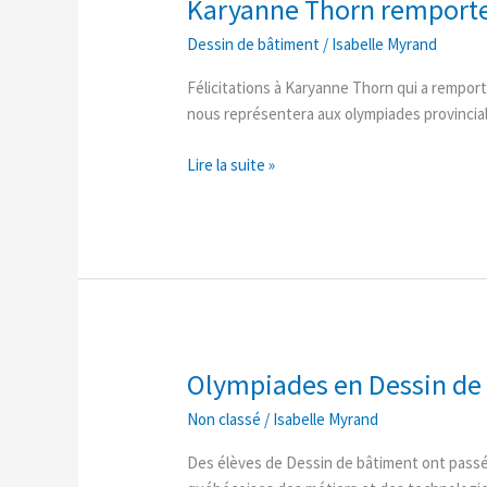
Karyanne Thorn remporte
Karyanne
Thorn
Dessin de bâtiment
/
Isabelle Myrand
remporte
les
Félicitations à Karyanne Thorn qui a remport
olympiades
nous représentera aux olympiades provincial
locales
Lire la suite »
Olympiades en Dessin de
Olympiades
en
Non classé
/
Isabelle Myrand
Dessin
de
Des élèves de Dessin de bâtiment ont passé
bâtiment