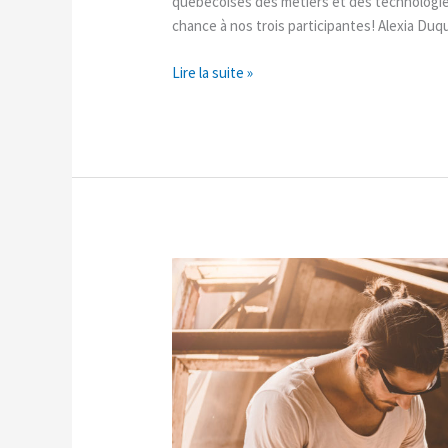
québécoises des métiers et des technologies
chance à nos trois participantes! Alexia Du
Lire la suite »
Nouvelle
thématique
« Métiers
d’arts »
en
Lancement
d’une
entreprise