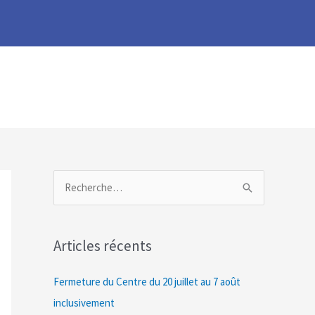
R
e
c
Articles récents
h
e
Fermeture du Centre du 20 juillet au 7 août
r
inclusivement