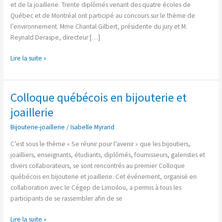
et de la joaillerie. Trente diplômés venant des quatre écoles de
Québec et de Montréal ont participé au concours sur le thème de
l’environnement. Mme Chantal Gilbert, présidente du jury et M.
Reynald Deraspe, directeur […]
Lire la suite »
Colloque québécois en bijouterie et
Colloque
québécois
joaillerie
en
Bijouterie-joaillerie
/
Isabelle Myrand
bijouterie
et
C’est sous le thème « Se réunir pour l’avenir » que les bijoutiers,
joaillerie
joailliers, enseignants, étudiants, diplômés, fournisseurs, galeristes et
divers collaborateurs, se sont rencontrés au premier Colloque
québécois en bijouterie et joaillerie. Cet événement, organisé en
collaboration avec le Cégep de Limoilou, a permis à tous les
participants de se rassembler afin de se
Lire la suite »