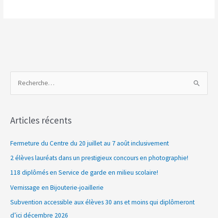
R
e
c
Articles récents
h
e
Fermeture du Centre du 20 juillet au 7 août inclusivement
r
2 élèves lauréats dans un prestigieux concours en photographie!
c
118 diplômés en Service de garde en milieu scolaire!
h
Vernissage en Bijouterie-joaillerie
e
Subvention accessible aux élèves 30 ans et moins qui diplômeront
r
d’ici décembre 2026