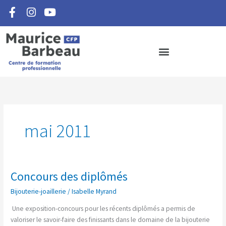
F
I
Y
Aller
a
n
o
au
c
s
u
contenu
e
t
t
b
a
u
o
g
b
o
r
e
k
a
-
m
f
mai 2011
Concours des diplômés
Concours
des
Bijouterie-joaillerie
/
Isabelle Myrand
diplômés
Une exposition-concours pour les récents diplômés a permis de
valoriser le savoir-faire des finissants dans le domaine de la bijouterie