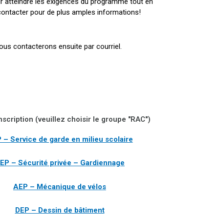
r atteindre les exigences du programme tout en
contacter pour de plus amples informations!
vous contacterons ensuite par courriel.
nscription (veuillez choisir le groupe "RAC")
 – Service de garde en milieu scolaire
EP – Sécurité privée – Gardiennage
AEP – Mécanique de vélos
DEP – Dessin de bâtiment