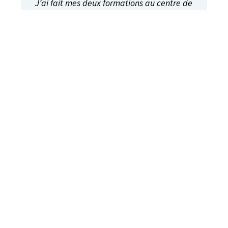
J’ai fait mes deux formations au centre de
formation Maurice Barbeau, en Vente-
conseil ainsi que Représentation. Jusqu’à 18
ans, j’avais aucune idée de ce que j’avais
envie de faire et ces formations ainsi ( en
fait surtout ) les professeurs m’ont redonné
le goût aux études... Mon parcours en
formation m’a changé du tout et tout. Je
suis une vraie passionnée de mon domaine!
Noémie Murray
Diplômée en Vente-conseil et Représentation