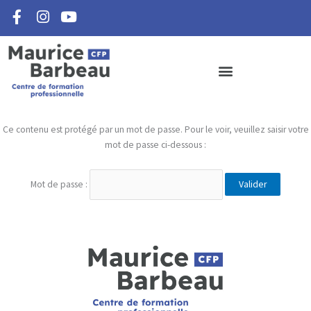
F
I
Y
Aller
a
n
o
au
c
s
u
contenu
e
t
t
b
a
u
o
g
b
o
r
e
k
a
-
m
Ce contenu est protégé par un mot de passe. Pour le voir, veuillez saisir votre
f
mot de passe ci-dessous :
Mot de passe :