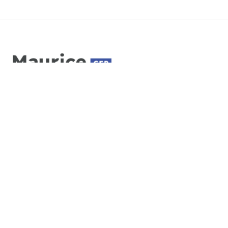
HEURES D’OUVERTURE
 secrétariat est ouvert de 8h à 16h
mé de 12h à 13h) du lundi au vendredi