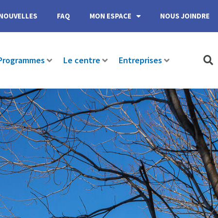
NOUVELLES
FAQ
MON ESPACE
NOUS JOINDRE
Programmes
Le centre
Entreprises