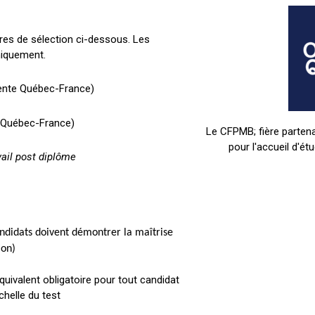
itères de sélection ci-dessous. Les
niquement.
tente Québec-France)
e Québec-France)
Le CFPMB; fière partena
pour l'accueil d'ét
ail post diplôme
andidats doivent démontrer la maîtrise
ion)
équivalent obligatoire pour tout candidat
chelle du test