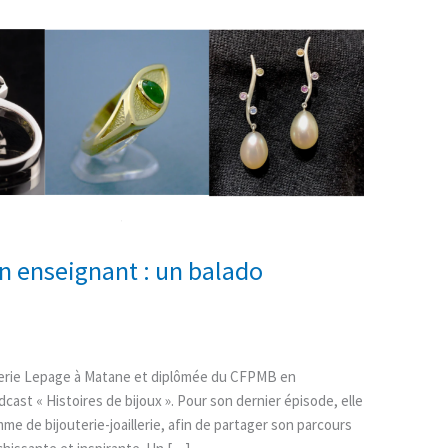
n enseignant : un balado
outerie Lepage à Matane et diplômée du CFPMB en
dcast « Histoires de bijoux ». Pour son dernier épisode, elle
me de bijouterie-joaillerie, afin de partager son parcours