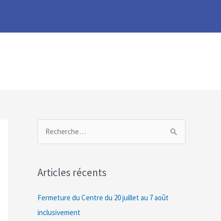
R
e
c
Articles récents
h
e
Fermeture du Centre du 20 juillet au 7 août
r
inclusivement