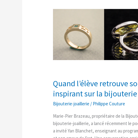
Quand
l’élève
retrouve
son
enseignant
:
un
balado
inspirant
sur
la
Quand l’élève retrouve so
bijouterie
inspirant sur la bijouterie
Bijouterie-joaillerie
/
Philippe Couture
Marie-Pier Brazeau, propriétaire de la Bij
bijouterie-joaillerie, a lancé récemment le po
a invité Yan Blanchet, enseignant au program