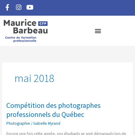
F
I
Y
Aller
a
n
o
au
c
s
u
contenu
e
t
t
b
a
u
o
g
b
o
r
e
k
a
-
m
f
mai 2018
Compétition des photographes
Compétition
des
professionnels du Québec
photographes
Photographie
/
Isabelle Myrand
professionnels
du
Encore une fois cette année, nos étudiants se sont démarqués lors de