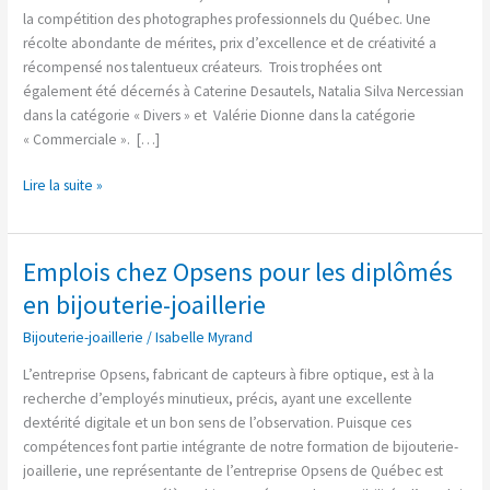
Québec
la compétition des photographes professionnels du Québec. Une
récolte abondante de mérites, prix d’excellence et de créativité a
récompensé nos talentueux créateurs. Trois trophées ont
également été décernés à Caterine Desautels, Natalia Silva Nercessian
dans la catégorie « Divers » et Valérie Dionne dans la catégorie
« Commerciale ». […]
Lire la suite »
Emplois chez Opsens pour les diplômés
Emplois
chez
en bijouterie-joaillerie
Opsens
Bijouterie-joaillerie
/
Isabelle Myrand
pour
les
L’entreprise Opsens, fabricant de capteurs à fibre optique, est à la
diplômés
recherche d’employés minutieux, précis, ayant une excellente
en
dextérité digitale et un bon sens de l’observation. Puisque ces
bijouterie-
compétences font partie intégrante de notre formation de bijouterie-
joaillerie
joaillerie, une représentante de l’entreprise Opsens de Québec est