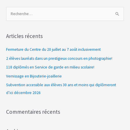
R
e
c
Articles récents
h
e
Fermeture du Centre du 20 juillet au 7 août inclusivement
r
2 élèves lauréats dans un prestigieux concours en photographie!
c
118 diplômés en Service de garde en milieu scolaire!
h
Vernissage en Bijouterie-joaillerie
e
Subvention accessible aux élèves 30 ans et moins qui diplômeront
r
d’ici décembre 2026
:
Commentaires récents