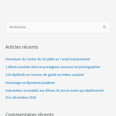
R
e
c
Articles récents
h
e
Fermeture du Centre du 20 juillet au 7 août inclusivement
r
2 élèves lauréats dans un prestigieux concours en photographie!
c
118 diplômés en Service de garde en milieu scolaire!
h
Vernissage en Bijouterie-joaillerie
e
Subvention accessible aux élèves 30 ans et moins qui diplômeront
r
d’ici décembre 2026
:
Commentaires récents