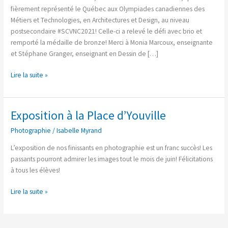
canadiennes!
fièrement représenté le Québec aux Olympiades canadiennes des
Métiers et Technologies, en Architectures et Design, au niveau
postsecondaire #SCVNC2021! Celle-ci a relevé le défi avec brio et
remporté la médaille de bronze! Merci à Monia Marcoux, enseignante
et Stéphane Granger, enseignant en Dessin de […]
Lire la suite »
Exposition à la Place d’Youville
Exposition
à
Photographie
/
Isabelle Myrand
la
Place
L’exposition de nos finissants en photographie est un franc succès! Les
d’Youville
passants pourront admirer les images tout le mois de juin! Félicitations
à tous les élèves!
Lire la suite »