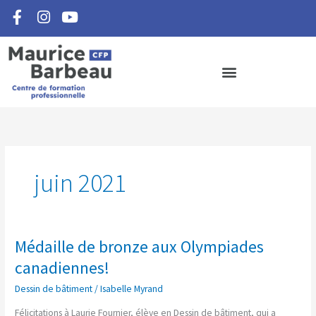
F
I
Y
Aller
a
n
o
au
c
s
u
contenu
e
t
t
b
a
u
o
g
b
o
r
e
k
a
-
m
f
juin 2021
Médaille de bronze aux Olympiades
Médaille
de
canadiennes!
bronze
Dessin de bâtiment
/
Isabelle Myrand
aux
Olympiades
Félicitations à Laurie Fournier, élève en Dessin de bâtiment, qui a