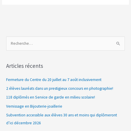
R
e
c
Articles récents
h
e
Fermeture du Centre du 20 juillet au 7 août inclusivement
r
2 élèves lauréats dans un prestigieux concours en photographie!
c
118 diplômés en Service de garde en milieu scolaire!
h
Vernissage en Bijouterie-joaillerie
e
Subvention accessible aux élèves 30 ans et moins qui diplômeront
r
d’ici décembre 2026