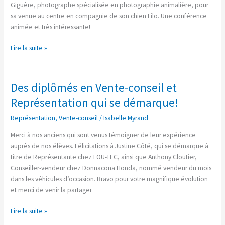
Giguère, photographe spécialisée en photographie animalière, pour
sa venue au centre en compagnie de son chien Lilo. Une conférence
animée et très intéressante!
Lire la suite »
Des diplômés en Vente-conseil et
Des
diplômés
Représentation qui se démarque!
en
Représentation
,
Vente-conseil
/
Isabelle Myrand
Vente-
conseil
Merci à nos anciens qui sont venus témoigner de leur expérience
et
auprès de nos élèves. Félicitations à Justine Côté, qui se démarque à
Représentation
titre de Représentante chez LOU-TEC, ainsi que Anthony Cloutier,
qui
Conseiller-vendeur chez Donnacona Honda, nommé vendeur du mois
se
dans les véhicules d’occasion. Bravo pour votre magnifique évolution
démarque!
et merci de venir la partager
Lire la suite »