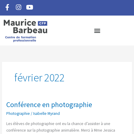
F
I
Y
Aller
a
n
o
au
c
s
u
contenu
e
t
t
b
a
u
o
g
b
o
r
e
k
a
-
m
f
février 2022
Conférence en photographie
Conférence
en
Photographie
/
Isabelle Myrand
photographie
Les élèves de photographie ont eu la chance d’assister à une
conférence sur la photographie animalière. Merci à Mme Jessica