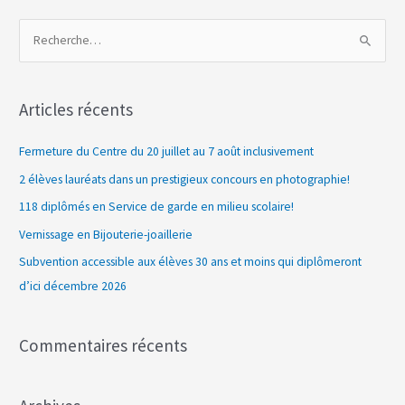
R
e
c
Articles récents
h
e
Fermeture du Centre du 20 juillet au 7 août inclusivement
r
2 élèves lauréats dans un prestigieux concours en photographie!
c
118 diplômés en Service de garde en milieu scolaire!
h
Vernissage en Bijouterie-joaillerie
e
Subvention accessible aux élèves 30 ans et moins qui diplômeront
r
d’ici décembre 2026
:
Commentaires récents