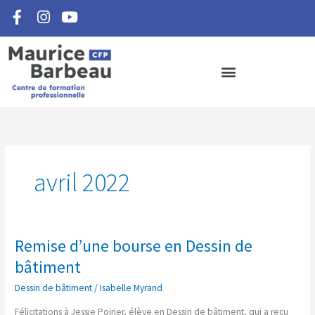
F
I
Y
Aller
a
n
o
au
c
s
u
contenu
e
t
t
b
a
u
o
g
b
o
r
e
k
a
-
m
f
avril 2022
Remise d’une bourse en Dessin de
Remise
d’une
bâtiment
bourse
Dessin de bâtiment
/
Isabelle Myrand
en
Dessin
Félicitations à Jessie Poirier, élève en Dessin de bâtiment, qui a reçu