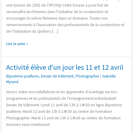
de
une bourse de 250$ de l’APCHQ! Cette bourse a pour but de
bâtiment
reconnaître les femmes dans l’industrie de la construction et
encourager la relève féminine dans ce domaine. Toutes nos
remerciements à l’Association des professionnels de la construction et
de l’habitation du Québec […]
Lire la suite »
Activité élève d’un jour les 11 et 12 avril
Activité
élève
Bijouterie-joaillerie
,
Dessin de bâtiment
,
Photographie
/
Isabelle
d’un
Myrand
jour
Venez visiter nos installations et en apprendre d’avantage sur nos
les
programmes et les particularités de l’enseignement individualisé!
11
Dessin de bâtiment: Lundi 11 avril de 13h à 14h30 en ligne Bijouterie-
et
joaillerie: Mardi 12 avril de 13h à 14h30 au centre de formation
12
Photographie: Mardi 12 avril de 13h à 14h30 au centre de formation
avril
Inscrivez-vous maintenant