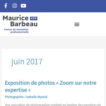
F
I
Y
Aller
a
n
o
au
c
s
u
contenu
e
t
t
b
a
u
o
g
b
o
r
e
k
a
-
m
f
juin 2017
Exposition de photos « Zoom sur notre
Exposition
de
expertise »
photos
Photographie
/
Isabelle Myrand
«
Zoom
Une exposition de photographies mettant en lumière des membres du