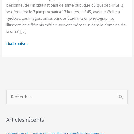
sur
personnel de l’Institut national de santé publique du Québec (INSPQ)
notre
se déroulera le 7 juin prochain à 17 heures au 945, avenue Wolfe à
expertise
Québec. Les images, prises par des étudiants en photographie,
»
illustrent les différents métiers souvent méconnus dans le domaine de
la santé […]
Lire la suite »
R
e
c
Articles récents
h
e
Fermeture du Centre du 20 juillet au 7 août inclusivement