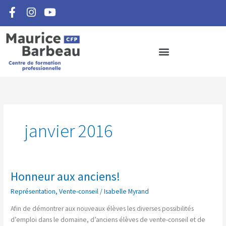
F
I
Y
Aller
a
n
o
au
c
s
u
contenu
e
t
t
b
a
u
o
g
b
o
r
e
k
a
-
m
f
janvier 2016
Honneur aux anciens!
Honneur
aux
Représentation
,
Vente-conseil
/
Isabelle Myrand
anciens!
Afin de démontrer aux nouveaux élèves les diverses possibilités
d’emploi dans le domaine, d’anciens élèves de vente-conseil et de