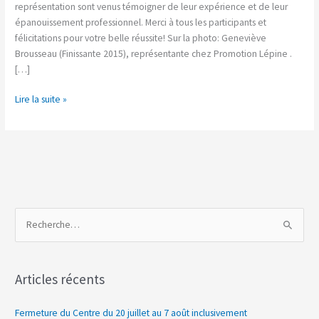
représentation sont venus témoigner de leur expérience et de leur
épanouissement professionnel. Merci à tous les participants et
félicitations pour votre belle réussite! Sur la photo: Geneviève
Brousseau (Finissante 2015), représentante chez Promotion Lépine .
[…]
Lire la suite »
R
e
c
Articles récents
h
e
Fermeture du Centre du 20 juillet au 7 août inclusivement