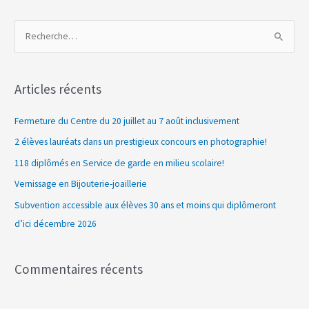
R
e
c
Articles récents
h
e
Fermeture du Centre du 20 juillet au 7 août inclusivement
r
2 élèves lauréats dans un prestigieux concours en photographie!
c
118 diplômés en Service de garde en milieu scolaire!
h
Vernissage en Bijouterie-joaillerie
e
Subvention accessible aux élèves 30 ans et moins qui diplômeront
r
d’ici décembre 2026
:
Commentaires récents