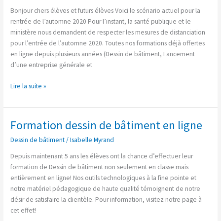
19
Bonjour chers élèves et futurs élèves Voici le scénario actuel pour la
sur
rentrée de l’automne 2020 Pour l’instant, la santé publique et le
la
ministère nous demandent de respecter les mesures de distanciation
rentrée
pour l’entrée de l’automne 2020. Toutes nos formations déjà offertes
d’août
en ligne depuis plusieurs années (Dessin de bâtiment, Lancement
d’une entreprise générale et
Lire la suite »
Formation dessin de bâtiment en ligne
Formation
dessin
Dessin de bâtiment
/
Isabelle Myrand
de
bâtiment
Depuis maintenant 5 ans les élèves ont la chance d’effectuer leur
en
formation de Dessin de bâtiment non seulement en classe mais
ligne
entièrement en ligne! Nos outils technologiques à la fine pointe et
notre matériel pédagogique de haute qualité témoignent de notre
désir de satisfaire la clientèle. Pour information, visitez notre page à
cet effet!