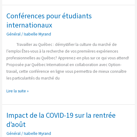
Conférences pour étudiants
Conférences
pour
internationaux
étudiants
Général
/
Isabelle Myrand
internationaux
Travailler au Québec : démystifier la culture du marché de
l’emploi Êtes-vous à la recherche de vos premières expériences
professionnelles au Québec? Apprenez-en plus sur ce qui vous attend!
Proposée par Québec International en collaboration avec Option-
travail, cette conférence en ligne vous permettra de mieux connaître
les particularités du marché du
Lire la suite »
Impact de la COVID-19 sur la rentrée
Impact
de
d’août
la
Général
/
Isabelle Myrand
COVID-