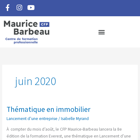
F
I
Y
Aller
a
n
o
au
c
s
u
contenu
e
t
t
b
a
u
o
g
b
o
r
e
k
a
-
m
f
juin 2020
Thématique en immobilier
Thématique
en
Lancement d’une entreprise
/
Isabelle Myrand
immobilier
À compter du mois d’août, le CFP Maurice-Barbeau lancera la 8e
édition de la formation Everest, une thématique en Lancement d’une