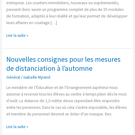
entreprise. Les courtiers immobiliers, nouveaux ou expérimentés,
peuvent donc suivre un programme complet de plus de 55 modules
de formation, adaptés à leur réalité et qui leur permet de développer
leurs affaires en courtage […]
Lire la suite »
Nouvelles consignes pour les mesures
Nouvelles
consignes
de distanciation à l’automne
pour
Général
/
Isabelle Myrand
les
mesures
Le ministère de l’Éducation et de l’Enseignement supérieur nous
de
autorise à recevoir tous les élèves au centre à temps plein dès le mois
distanciation
d’août. La distance de 1,5 mètre devra cependant être respectée
à
entre les personnes. Dans le cas où cela s’avère impossible, les élèves
l’automne
et membre du personnel devront se doter d’un masque. Des
Lire la suite »