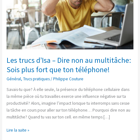
non
au
multitâche:
Sois
plus
fort
que
ton
téléphone!
Les trucs d’Isa – Dire non au multitâche:
Sois plus fort que ton téléphone!
Général
,
Trucs pratiques
/
Philippe Couture
Savais-tu que? À elle seule, la présence du téléphone cellulaire dans
la même pièce où tu travailles exerce une influence négative sur ta
productivité? Alors, imagine l’impact lorsque tu interromps sans cesse
la tâche en cours pour aller sur ton téléphone… Pourquoi dire non au
multitâche? Quand tu vas sur ton cell. en même temps […]
Lire la suite »