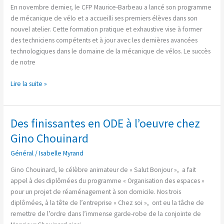
En novembre dernier, le CFP Maurice-Barbeau a lancé son programme
de mécanique de vélo et a accueilli ses premiers élèves dans son
nouvel atelier. Cette formation pratique et exhaustive vise à former
des techniciens compétents et à jour avec les dernières avancées
technologiques dans le domaine de la mécanique de vélos. Le succès
de notre
Lire la suite »
Des finissantes en ODE à l’oeuvre chez
Des
finissantes
Gino Chouinard
en
Général
/
Isabelle Myrand
ODE
à
Gino Chouinard, le célèbre animateur de « Salut Bonjour », a fait
l’oeuvre
appel à des diplômées du programme « Organisation des espaces »
chez
pour un projet de réaménagement à son domicile. Nos trois
Gino
diplômées, à la tête de l’entreprise « Chez soi », ont eu la tâche de
Chouinard
remettre de l’ordre dans l’immense garde-robe de la conjointe de