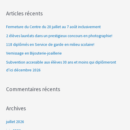
e
c
Articles récents
h
e
Fermeture du Centre du 20 juillet au 7 août inclusivement
r
2 élèves lauréats dans un prestigieux concours en photographie!
c
118 diplômés en Service de garde en milieu scolaire!
h
Vernissage en Bijouterie-joaillerie
e
Subvention accessible aux élèves 30 ans et moins qui diplômeront
r
d’ici décembre 2026
:
Commentaires récents
Archives
juillet 2026