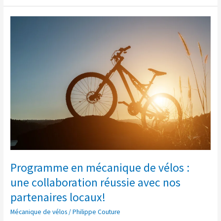
Programme
en
mécanique
de
vélos
:
une
collaboration
réussie
avec
nos
partenaires
locaux!
Programme en mécanique de vélos :
une collaboration réussie avec nos
partenaires locaux!
Mécanique de vélos
/
Philippe Couture