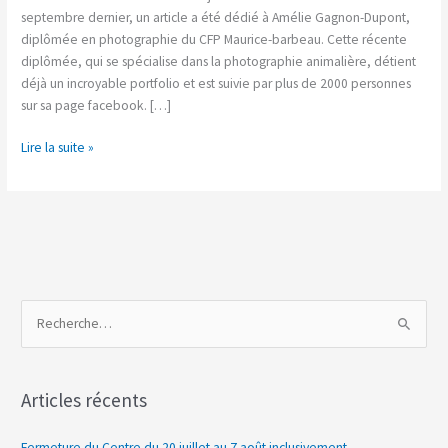
dans
septembre dernier, un article a été dédié à Amélie Gagnon-Dupont,
le
diplômée en photographie du CFP Maurice-barbeau. Cette récente
Soleil!
diplômée, qui se spécialise dans la photographie animalière, détient
déjà un incroyable portfolio et est suivie par plus de 2000 personnes
sur sa page facebook. […]
Lire la suite »
R
e
c
Articles récents
h
e
Fermeture du Centre du 20 juillet au 7 août inclusivement