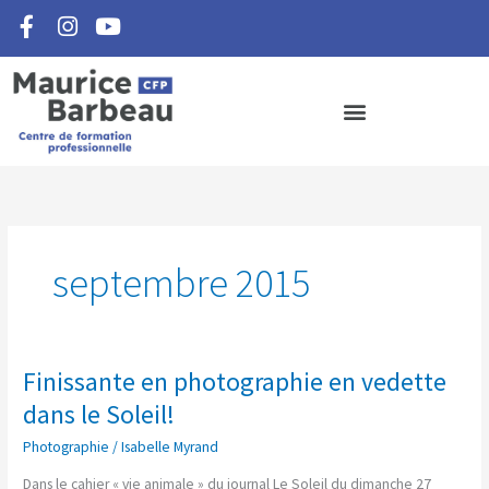
F
I
Y
Aller
a
n
o
au
c
s
u
contenu
e
t
t
b
a
u
o
g
b
o
r
e
k
a
-
m
f
septembre 2015
Finissante en photographie en vedette
Finissante
en
dans le Soleil!
photographie
Photographie
/
Isabelle Myrand
en
vedette
Dans le cahier « vie animale » du journal Le Soleil du dimanche 27