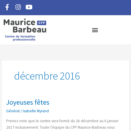
F
I
Y
Aller
a
n
o
au
c
s
u
contenu
e
t
t
b
a
u
o
g
b
o
r
e
k
a
-
m
f
décembre 2016
Joyeuses fêtes
Joyeuses
fêtes
Général
/
Isabelle Myrand
Prenez note que le centre sera fermé du 26 décembre au 6 janvier
2017 inclusivement. Toute l’équipe du CFP Maurice-Barbeau vous