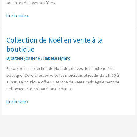
souhaites de joyeuses fêtes!
Lire la suite »
Collection de Noël en vente à la
Collection
de
boutique
Noël
Bijouterie-joaillerie
/
Isabelle Myrand
en
vente
Passez voir la collection de Noël des élèves de bijouterie à la
à
boutique! Celle-ci est ouverte les mercredis et jeudis de 11h00 à
la
13h00. La boutique offre un service de vente mais également de
boutique
nettoyage et de réparation de bijoux.
Lire la suite »