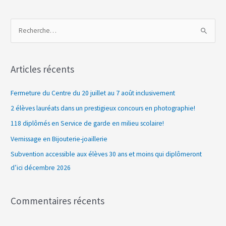
R
e
c
Articles récents
h
e
Fermeture du Centre du 20 juillet au 7 août inclusivement
r
2 élèves lauréats dans un prestigieux concours en photographie!
c
118 diplômés en Service de garde en milieu scolaire!
h
Vernissage en Bijouterie-joaillerie
e
Subvention accessible aux élèves 30 ans et moins qui diplômeront
r
d’ici décembre 2026
:
Commentaires récents