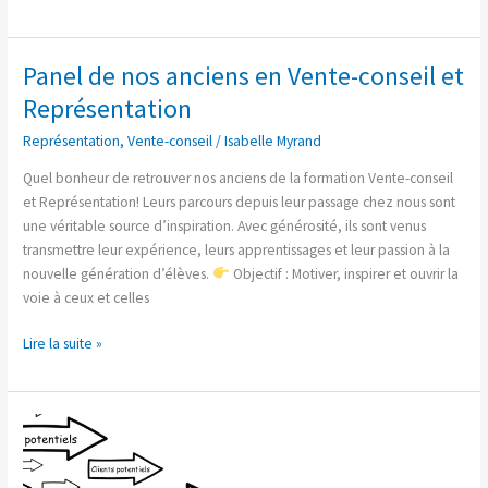
Panel de nos anciens en Vente-conseil et
Panel
de
Représentation
nos
Représentation
,
Vente-conseil
/
Isabelle Myrand
anciens
en
Quel bonheur de retrouver nos anciens de la formation Vente-conseil
Vente-
et Représentation! Leurs parcours depuis leur passage chez nous sont
conseil
une véritable source d’inspiration. Avec générosité, ils sont venus
et
transmettre leur expérience, leurs apprentissages et leur passion à la
Représentation
nouvelle génération d’élèves.
Objectif : Motiver, inspirer et ouvrir la
voie à ceux et celles
Lire la suite »
Comment
convertir
les