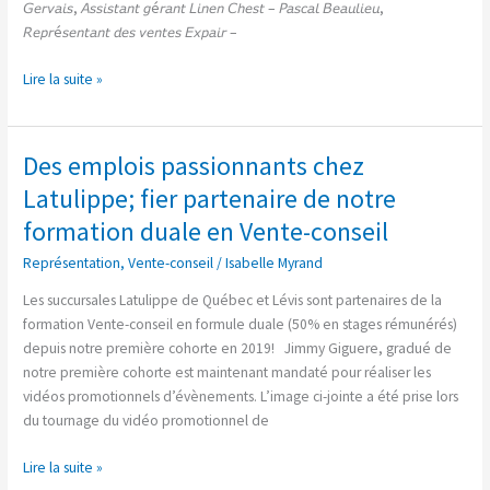
𝘎𝘦𝘳𝘷𝘢𝘪𝘴, 𝘈𝘴𝘴𝘪𝘴𝘵𝘢𝘯𝘵 𝘨é𝘳𝘢𝘯𝘵 𝘓𝘪𝘯𝘦𝘯 𝘊𝘩𝘦𝘴𝘵 – 𝘗𝘢𝘴𝘤𝘢𝘭 𝘉𝘦𝘢𝘶𝘭𝘪𝘦𝘶,
𝘙𝘦𝘱𝘳é𝘴𝘦𝘯𝘵𝘢𝘯𝘵 𝘥𝘦𝘴 𝘷𝘦𝘯𝘵𝘦𝘴 𝘌𝘹𝘱𝘢𝘪𝘳 –
Lire la suite »
Des emplois passionnants chez
Des
emplois
Latulippe; fier partenaire de notre
passionnants
formation duale en Vente-conseil
chez
Latulippe;
Représentation
,
Vente-conseil
/
Isabelle Myrand
fier
Les succursales Latulippe de Québec et Lévis sont partenaires de la
partenaire
formation Vente-conseil en formule duale (50% en stages rémunérés)
de
depuis notre première cohorte en 2019! Jimmy Giguere, gradué de
notre
notre première cohorte est maintenant mandaté pour réaliser les
formation
vidéos promotionnels d’évènements. L’image ci-jointe a été prise lors
duale
du tournage du vidéo promotionnel de
en
Vente-
Lire la suite »
conseil