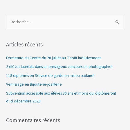
R
e
c
Articles récents
h
e
Fermeture du Centre du 20 juillet au 7 août inclusivement
r
2 élèves lauréats dans un prestigieux concours en photographie!
c
118 diplômés en Service de garde en milieu scolaire!
h
Vernissage en Bijouterie-joaillerie
e
Subvention accessible aux élèves 30 ans et moins qui diplômeront
r
d’ici décembre 2026
:
Commentaires récents