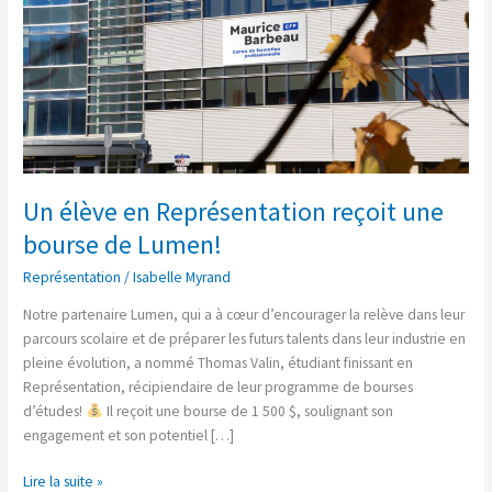
une
bourse
de
Lumen!
Un élève en Représentation reçoit une
bourse de Lumen!
Représentation
/
Isabelle Myrand
Notre partenaire Lumen, qui a à cœur d’encourager la relève dans leur
parcours scolaire et de préparer les futurs talents dans leur industrie en
pleine évolution, a nommé Thomas Valin, étudiant finissant en
Représentation, récipiendaire de leur programme de bourses
d’études!
Il reçoit une bourse de 1 500 $, soulignant son
engagement et son potentiel […]
Lire la suite »