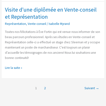
Visite d’une diplômée en Vente-conseil
Visite
d’une
et Représentation
diplômée
Représentation
,
Vente-conseil
/
Isabelle Myrand
en
Vente-
Toutes nos félicitations à Ève Fortin qui est venue nous informer de son
conseil
beau parcours professionnel. Après ses études en Vente-conseil et
et
Représentation celle-ci a effectué un stage chez Sleeman et y occupe
Représentation
maintenant un poste de marchandiseur. C’est toujours un plaisir
d’accueillir les témoignages de nos anciens! Nous lui souhaitons une
bonne continuité!
Lire la suite »
1
2
Suivant
→