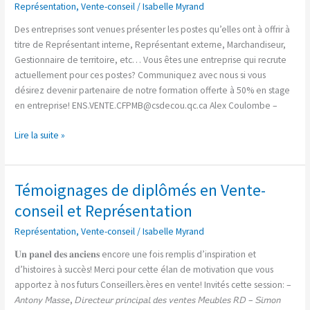
Représentation
,
Vente-conseil
/
Isabelle Myrand
Des entreprises sont venues présenter les postes qu’elles ont à offrir à
titre de Représentant interne, Représentant externe, Marchandiseur,
Gestionnaire de territoire, etc… Vous êtes une entreprise qui recrute
actuellement pour ces postes? Communiquez avec nous si vous
désirez devenir partenaire de notre formation offerte à 50% en stage
en entreprise!
ENS.VENTE.CFPMB@csdecou.qc.ca
Alex Coulombe –
Lire la suite »
Témoignages de diplômés en Vente-
Témoignages
de
conseil et Représentation
diplômés
Représentation
,
Vente-conseil
/
Isabelle Myrand
en
Vente-
𝐔𝐧 𝐩𝐚𝐧𝐞𝐥 𝐝𝐞𝐬 𝐚𝐧𝐜𝐢𝐞𝐧𝐬 encore une fois remplis d’inspiration et
conseil
d’histoires à succès! Merci pour cette élan de motivation que vous
et
apportez à nos futurs Conseillers.ères en vente! Invités cette session: –
Représentation
𝘈𝘯𝘵𝘰𝘯𝘺 𝘔𝘢𝘴𝘴𝘦, 𝘋𝘪𝘳𝘦𝘤𝘵𝘦𝘶𝘳 𝘱𝘳𝘪𝘯𝘤𝘪𝘱𝘢𝘭 𝘥𝘦𝘴 𝘷𝘦𝘯𝘵𝘦𝘴 𝘔𝘦𝘶𝘣𝘭𝘦𝘴 𝘙𝘋 – 𝘚𝘪𝘮𝘰𝘯