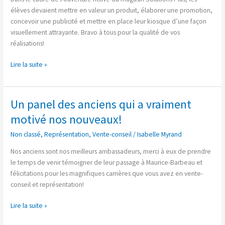
Vente-
élèves devaient mettre en valeur un produit, élaborer une promotion,
conseil!
concevoir une publicité et mettre en place leur kiosque d’une façon
visuellement attrayante. Bravo à tous pour la qualité de vos
réalisations!
Lire la suite »
Un panel des anciens qui a vraiment
Un
panel
motivé nos nouveaux!
des
Non classé
,
Représentation
,
Vente-conseil
/
Isabelle Myrand
anciens
qui
Nos anciens sont nos meilleurs ambassadeurs, merci à eux de prendre
a
le temps de venir témoigner de leur passage à Maurice-Barbeau et
vraiment
félicitations pour les magnifiques carrières que vous avez en vente-
motivé
conseil et représentation!
nos
nouveaux!
Lire la suite »