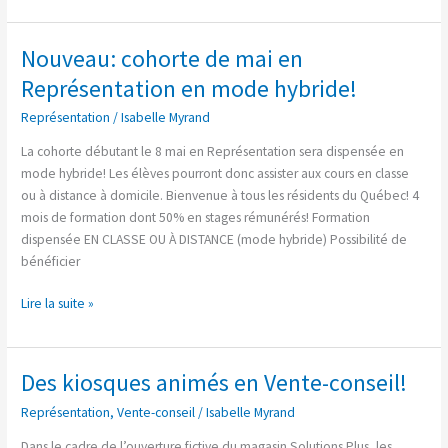
Nouveau: cohorte de mai en
Nouveau:
cohorte
Représentation en mode hybride!
de
Représentation
/
Isabelle Myrand
mai
en
La cohorte débutant le 8 mai en Représentation sera dispensée en
Représentation
mode hybride! Les élèves pourront donc assister aux cours en classe
en
ou à distance à domicile. Bienvenue à tous les résidents du Québec! 4
mode
mois de formation dont 50% en stages rémunérés! Formation
hybride!
dispensée EN CLASSE OU À DISTANCE (mode hybride) Possibilité de
bénéficier
Lire la suite »
Des kiosques animés en Vente-conseil!
Des
kiosques
Représentation
,
Vente-conseil
/
Isabelle Myrand
animés
en
Dans le cadre de l’ouverture fictive du magasin Solutions Plus, les