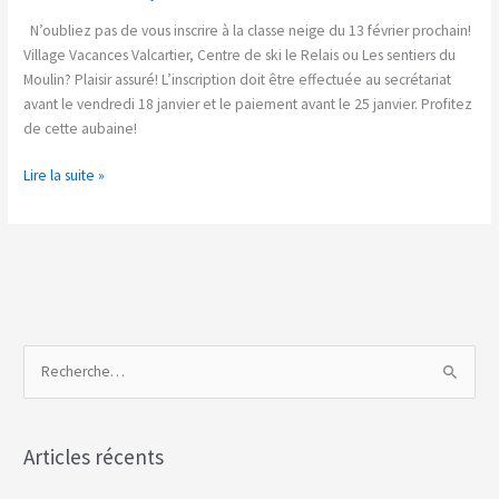
le
13
N’oubliez pas de vous inscrire à la classe neige du 13 février prochain!
février
Village Vacances Valcartier, Centre de ski le Relais ou Les sentiers du
prochain
Moulin? Plaisir assuré! L’inscription doit être effectuée au secrétariat
avant le vendredi 18 janvier et le paiement avant le 25 janvier. Profitez
de cette aubaine!
Lire la suite »
R
e
c
Articles récents
h
e