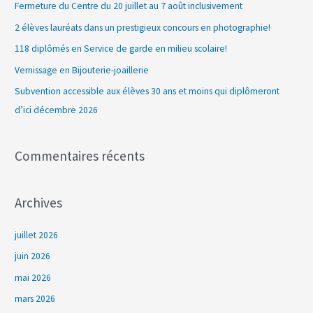
Fermeture du Centre du 20 juillet au 7 août inclusivement
r
2 élèves lauréats dans un prestigieux concours en photographie!
c
118 diplômés en Service de garde en milieu scolaire!
h
Vernissage en Bijouterie-joaillerie
e
Subvention accessible aux élèves 30 ans et moins qui diplômeront
r
d’ici décembre 2026
:
Commentaires récents
Archives
juillet 2026
juin 2026
mai 2026
mars 2026