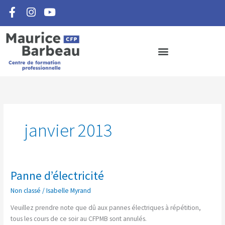
F
I
Y
Aller
a
n
o
au
c
s
u
contenu
e
t
t
b
a
u
o
g
b
o
r
e
k
a
-
m
f
janvier 2013
Panne d’électricité
Panne
d’électricité
Non classé
/
Isabelle Myrand
Veuillez prendre note que dû aux pannes électriques à répétition,
tous les cours de ce soir au CFPMB sont annulés.