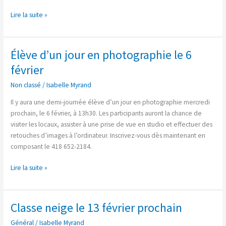
Lire la suite »
Élève d’un jour en photographie le 6
Élève
d’un
février
jour
Non classé
/
Isabelle Myrand
en
photographie
Il y aura une demi-journée élève d’un jour en photographie mercredi
le
prochain, le 6 février, à 13h30. Les participants auront la chance de
6
visiter les locaux, assister à une prise de vue en studio et effectuer des
février
retouches d’images à l’ordinateur. Inscrivez-vous dès maintenant en
composant le 418 652-2184.
Lire la suite »
Classe neige le 13 février prochain
Classe
neige
Général
/
Isabelle Myrand