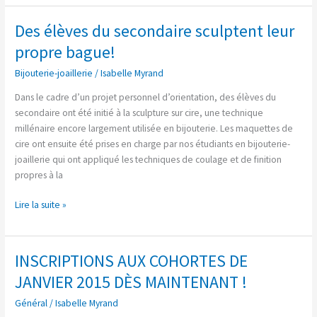
Des élèves du secondaire sculptent leur
Des
élèves
propre bague!
du
Bijouterie-joaillerie
/
Isabelle Myrand
secondaire
sculptent
Dans le cadre d’un projet personnel d’orientation, des élèves du
leur
secondaire ont été initié à la sculpture sur cire, une technique
propre
millénaire encore largement utilisée en bijouterie. Les maquettes de
bague!
cire ont ensuite été prises en charge par nos étudiants en bijouterie-
joaillerie qui ont appliqué les techniques de coulage et de finition
propres à la
Lire la suite »
INSCRIPTIONS AUX COHORTES DE
INSCRIPTIONS
AUX
JANVIER 2015 DÈS MAINTENANT !
COHORTES
Général
/
Isabelle Myrand
DE