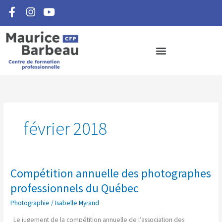
F
I
Y
Aller
a
n
o
au
c
s
u
contenu
e
t
t
b
a
u
o
g
b
o
r
e
k
a
-
m
f
février 2018
Compétition annuelle des photographes
Compétition
annuelle
professionnels du Québec
des
Photographie
/
Isabelle Myrand
photographes
professionnels
Le jugement de la compétition annuelle de l’association des