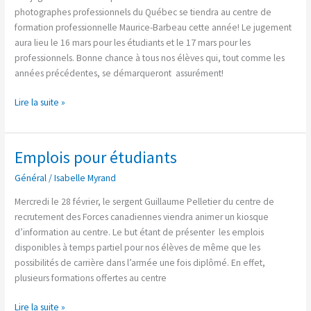
du
photographes professionnels du Québec se tiendra au centre de
Québec
formation professionnelle Maurice-Barbeau cette année! Le jugement
aura lieu le 16 mars pour les étudiants et le 17 mars pour les
professionnels. Bonne chance à tous nos élèves qui, tout comme les
années précédentes, se démarqueront assurément!
Lire la suite »
Emplois pour étudiants
Emplois
pour
Général
/
Isabelle Myrand
étudiants
Mercredi le 28 février, le sergent Guillaume Pelletier du centre de
recrutement des Forces canadiennes viendra animer un kiosque
d’information au centre. Le but étant de présenter les emplois
disponibles à temps partiel pour nos élèves de même que les
possibilités de carrière dans l’armée une fois diplômé. En effet,
plusieurs formations offertes au centre
Lire la suite »