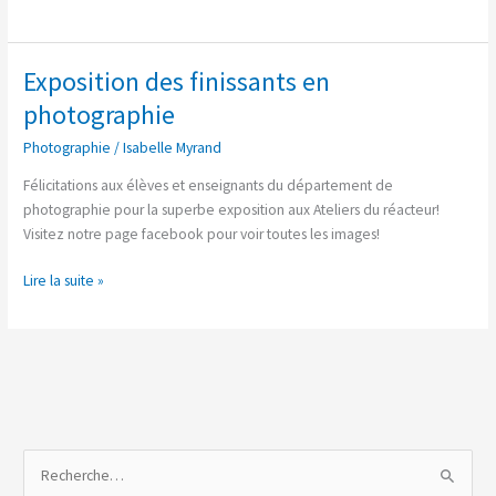
Exposition des finissants en
Exposition
des
photographie
finissants
Photographie
/
Isabelle Myrand
en
photographie
Félicitations aux élèves et enseignants du département de
photographie pour la superbe exposition aux Ateliers du réacteur!
Visitez notre page facebook pour voir toutes les images!
Lire la suite »
R