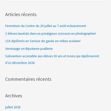
e
c
Articles récents
h
e
Fermeture du Centre du 20 juillet au 7 août inclusivement
r
2 élèves lauréats dans un prestigieux concours en photographie!
c
118 diplômés en Service de garde en milieu scolaire!
h
Vernissage en Bijouterie-joaillerie
e
Subvention accessible aux élèves 30 ans et moins qui diplômeront
r
d’ici décembre 2026
:
Commentaires récents
Archives
juillet 2026