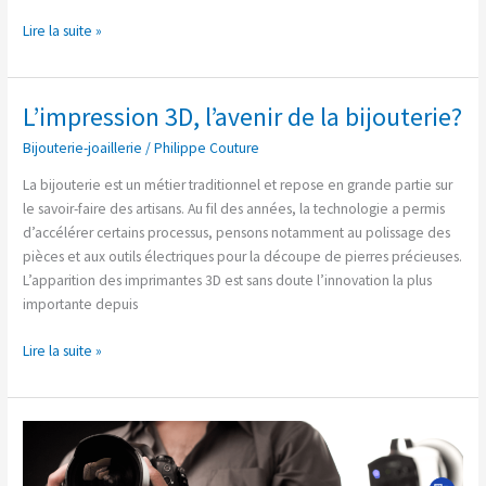
Lire la suite »
L’impression 3D, l’avenir de la bijouterie?
L’impression
3D,
Bijouterie-joaillerie
/
Philippe Couture
l’avenir
de
La bijouterie est un métier traditionnel et repose en grande partie sur
la
le savoir-faire des artisans. Au fil des années, la technologie a permis
bijouterie?
d’accélérer certains processus, pensons notamment au polissage des
pièces et aux outils électriques pour la découpe de pierres précieuses.
L’apparition des imprimantes 3D est sans doute l’innovation la plus
importante depuis
Lire la suite »
La
pertinence
des