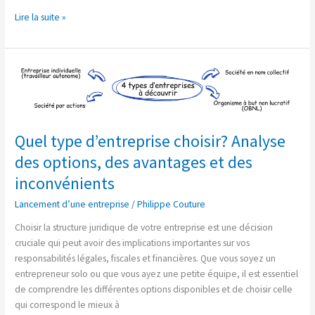
Lire la suite »
Quel
type
d’entreprise
choisir?
Analyse
Quel type d’entreprise choisir? Analyse
des
des options, des avantages et des
options,
des
inconvénients
avantages
Lancement d’une entreprise
/
Philippe Couture
et
des
Choisir la structure juridique de votre entreprise est une décision
inconvénients
cruciale qui peut avoir des implications importantes sur vos
responsabilités légales, fiscales et financières. Que vous soyez un
entrepreneur solo ou que vous ayez une petite équipe, il est essentiel
de comprendre les différentes options disponibles et de choisir celle
qui correspond le mieux à