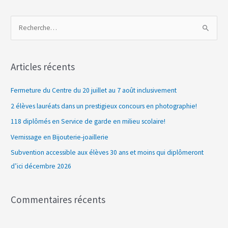
R
e
c
Articles récents
h
e
Fermeture du Centre du 20 juillet au 7 août inclusivement
r
2 élèves lauréats dans un prestigieux concours en photographie!
c
118 diplômés en Service de garde en milieu scolaire!
h
Vernissage en Bijouterie-joaillerie
e
Subvention accessible aux élèves 30 ans et moins qui diplômeront
r
d’ici décembre 2026
:
Commentaires récents