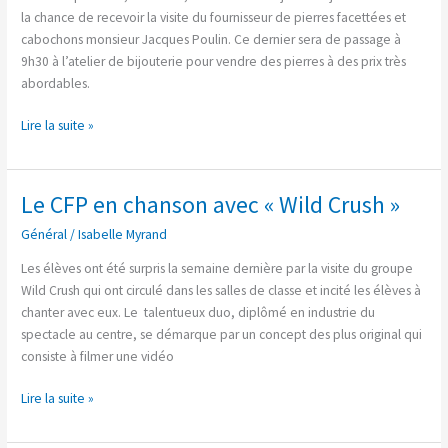
joaillerie
la chance de recevoir la visite du fournisseur de pierres facettées et
cabochons monsieur Jacques Poulin. Ce dernier sera de passage à
9h30 à l’atelier de bijouterie pour vendre des pierres à des prix très
abordables.
Lire la suite »
Le CFP en chanson avec « Wild Crush »
Le
CFP
Général
/
Isabelle Myrand
en
chanson
Les élèves ont été surpris la semaine dernière par la visite du groupe
avec
Wild Crush qui ont circulé dans les salles de classe et incité les élèves à
« Wild
chanter avec eux. Le talentueux duo, diplômé en industrie du
Crush »
spectacle au centre, se démarque par un concept des plus original qui
consiste à filmer une vidéo
Lire la suite »