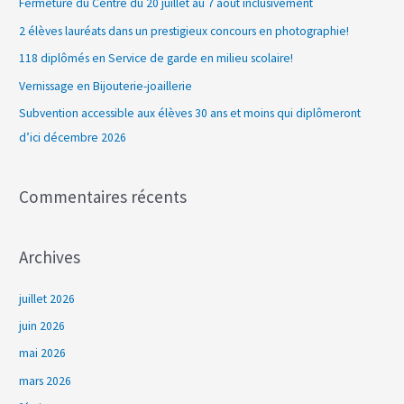
Fermeture du Centre du 20 juillet au 7 août inclusivement
r
2 élèves lauréats dans un prestigieux concours en photographie!
c
118 diplômés en Service de garde en milieu scolaire!
h
Vernissage en Bijouterie-joaillerie
e
Subvention accessible aux élèves 30 ans et moins qui diplômeront
r
d’ici décembre 2026
:
Commentaires récents
Archives
juillet 2026
juin 2026
mai 2026
mars 2026