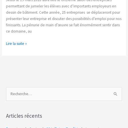
de
permettant de jumeler les élèves avec d’importants employeurs en
bâtiment
dessin de bâtiment. Cette année, 25 entreprises se déplaceront pour
présenter leur entreprise et discuter des possibilités d’emploi pour nos
finissants. La pénurie de main d’œuvre se fait énormément sentir dans
ce domaine, au
Lire la suite »
R
e
c
Articles récents
h
e