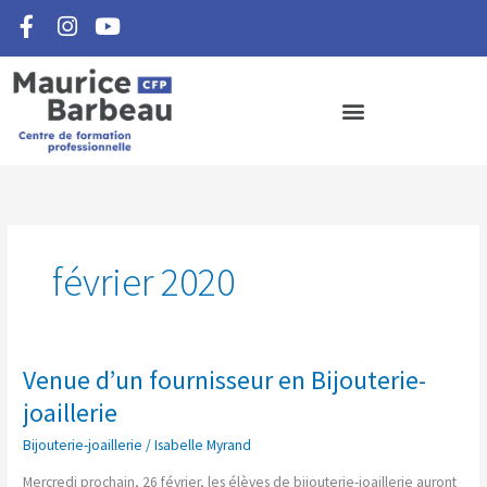
F
I
Y
Aller
a
n
o
au
c
s
u
contenu
e
t
t
b
a
u
o
g
b
o
r
e
k
a
-
m
f
février 2020
Venue d’un fournisseur en Bijouterie-
Venue
d’un
joaillerie
fournisseur
Bijouterie-joaillerie
/
Isabelle Myrand
en
Bijouterie-
Mercredi prochain, 26 février, les élèves de bijouterie-joaillerie auront