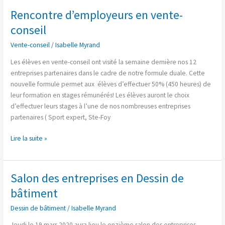
Rencontre d’employeurs en vente-
Rencontre
d’employeurs
conseil
en
Vente-conseil
/
Isabelle Myrand
vente-
conseil
Les élèves en vente-conseil ont visité la semaine dernière nos 12
entreprises partenaires dans le cadre de notre formule duale. Cette
nouvelle formule permet aux élèves d’effectuer 50% (450 heures) de
leur formation en stages rémunérés! Les élèves auront le choix
d’effectuer leurs stages à l’une de nos nombreuses entreprises
partenaires ( Sport expert, Ste-Foy
Lire la suite »
Salon des entreprises en Dessin de
Salon
des
bâtiment
entreprises
Dessin de bâtiment
/
Isabelle Myrand
en
Dessin
Jeudi le 19 mars 2020 aura lieu le onzième salon des entreprises