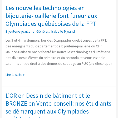
Les nouvelles technologies en
Les
nouvelles
bijouterie-joaillerie font fureur aux
technologies
Olympiades québécoises de la FPT
en
bijouterie-
Bijouterie-joaillerie
,
Général
/
Isabelle Myrand
joaillerie
Les 3 et 4 mai derniers, lors des Olympiades québécoises de la FPT,
font
des enseignants du département de bijouterie-joaillerie du CFP
fureur
Maurice-Barbeau ont présenté les nouvelles technologies du métier à
aux
des dizaines d’élèves du primaire et du secondaire venus visiter le
Olympiades
salon. Ils ont eu droit à des démos de soudage au PUK (arc électrique)
québécoises
de
Lire la suite »
la
FPT
L’OR en Dessin de bâtiment et le
L’OR
en
BRONZE en Vente-conseil: nos étudiants
Dessin
se démarquent aux Olympiades
de
bâtiment