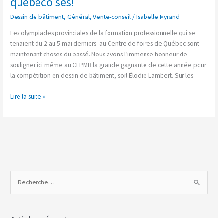
québécoises!
et
Dessin de bâtiment
,
Général
,
Vente-conseil
/
Isabelle Myrand
le
BRONZE
Les olympiades provinciales de la formation professionnelle qui se
en
tenaient du 2 au 5 mai derniers au Centre de foires de Québec sont
Vente-
maintenant choses du passé. Nous avons l’immense honneur de
conseil:
souligner ici même au CFPMB la grande gagnante de cette année pour
nos
la compétition en dessin de bâtiment, soit Élodie Lambert. Sur les
étudiants
se
Lire la suite »
démarquent
aux
Olympiades
québécoises!
R
e
c