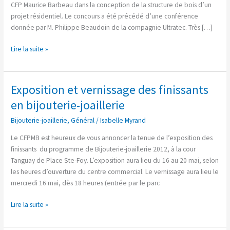
bâtiment
CFP Maurice Barbeau dans la conception de la structure de bois d’un
projet résidentiel. Le concours a été précédé d’une conférence
donnée par M. Philippe Beaudoin de la compagnie Ultratec. Très […]
Lire la suite »
Exposition et vernissage des finissants
Exposition
et
en bijouterie-joaillerie
vernissage
Bijouterie-joaillerie
,
Général
/
Isabelle Myrand
des
finissants
Le CFPMB est heureux de vous annoncer la tenue de l’exposition des
en
finissants du programme de Bijouterie-joaillerie 2012, à la cour
bijouterie-
Tanguay de Place Ste-Foy. L’exposition aura lieu du 16 au 20 mai, selon
joaillerie
les heures d’ouverture du centre commercial. Le vernissage aura lieu le
mercredi 16 mai, dès 18 heures (entrée par le parc
Lire la suite »