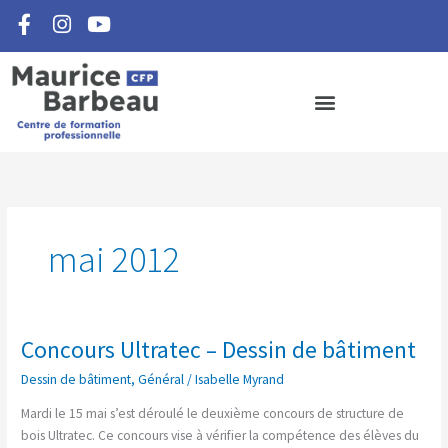
F
I
Y
Aller
a
n
o
au
c
s
u
contenu
e
t
t
b
a
u
o
g
b
o
r
e
k
a
-
m
f
mai 2012
Concours Ultratec – Dessin de bâtiment
Concours
Ultratec
Dessin de bâtiment
,
Général
/
Isabelle Myrand
–
Dessin
Mardi le 15 mai s’est déroulé le deuxième concours de structure de
de
bois Ultratec. Ce concours vise à vérifier la compétence des élèves du