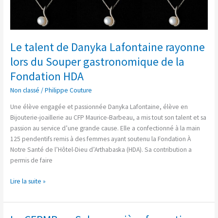
talent
de
Danyka
Lafontaine
Le talent de Danyka Lafontaine rayonne
rayonne
lors du Souper gastronomique de la
lors
du
Fondation HDA
Souper
Non classé
/
Philippe Couture
gastronomique
de
Une élève engagée et passionnée Danyka Lafontaine, élève en
la
Bijouterie-joaillerie au CFP Maurice-Barbeau, a mis tout son talent et sa
Fondation
passion au service d’une grande cause. Elle a confectionné à la main
HDA
125 pendentifs remis à des femmes ayant soutenu la Fondation À
Notre Santé de l’Hôtel-Dieu d’Arthabaska (HDA). Sa contribution a
permis de faire
Lire la suite »
Le