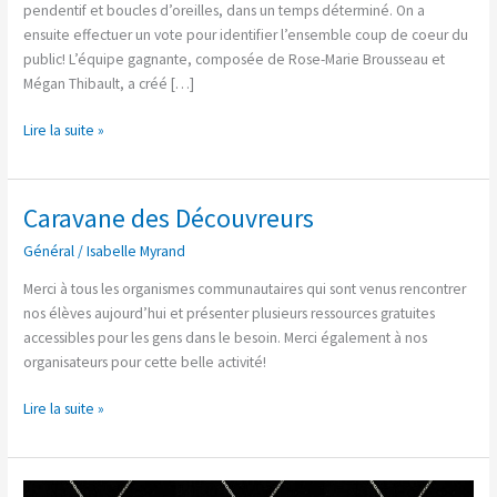
pendentif et boucles d’oreilles, dans un temps déterminé. On a
ensuite effectuer un vote pour identifier l’ensemble coup de coeur du
public! L’équipe gagnante, composée de Rose-Marie Brousseau et
Mégan Thibault, a créé […]
Lire la suite »
Caravane des Découvreurs
Caravane
des
Général
/
Isabelle Myrand
Découvreurs
Merci à tous les organismes communautaires qui sont venus rencontrer
nos élèves aujourd’hui et présenter plusieurs ressources gratuites
accessibles pour les gens dans le besoin. Merci également à nos
organisateurs pour cette belle activité!
Lire la suite »
Le