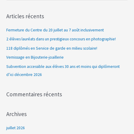
e
c
Articles récents
h
e
Fermeture du Centre du 20 juillet au 7 août inclusivement
r
2 élèves lauréats dans un prestigieux concours en photographie!
c
118 diplômés en Service de garde en milieu scolaire!
h
Vernissage en Bijouterie-joaillerie
e
Subvention accessible aux élèves 30 ans et moins qui diplômeront
r
d’ici décembre 2026
:
Commentaires récents
Archives
juillet 2026