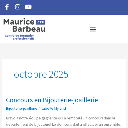
F
I
Y
Aller
a
n
o
au
c
s
u
contenu
e
t
t
b
a
u
o
g
b
o
r
e
k
a
-
m
f
octobre 2025
Concours en Bijouterie-joaillerie
Concours
en
Bijouterie-joaillerie
/
Isabelle Myrand
Bijouterie-
joaillerie
Bravo à notre équipe gagnante qui a remporté un concours dans le
département de bijouterie! Le défi consistait à effectuer un ensemble,