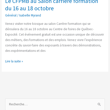
Le CFPMB au Salon carrière formation
CFPMB
du 16 au 18 octobre
au
Général
/
Isabelle Myrand
Salon
carrière
Venez visiter notre kiosque au salon Carrère formation qui se
formation
déroulera du 16 au 18 octobre au Centre de foires de Québec-
du
Expocité. Cet événement gratuit est une occasion unique de découvrir
16
des métiers, des formations et des emplois. Venez vivre l’expérience
au
concrète du savoir-faire des exposants à travers des démonstrations,
18
des expérimentations et des
octobre
Lire la suite »
R