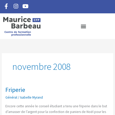
F
I
Y
Aller
a
n
o
au
c
s
u
contenu
e
t
t
b
a
u
o
g
b
o
r
e
k
a
-
m
f
novembre 2008
Friperie
Friperie
Général
/
Isabelle Myrand
Encore cette année le conseil étudiant a tenu une friperie dans le but
d’amasser de l’argent pour la confection de paniers de Noël pour les