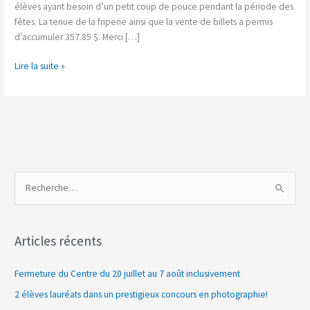
élèves ayant besoin d’un petit coup de pouce pendant la période des
fêtes. La tenue de la friperie ainsi que la vente de billets a permis
d’accumuler 357.85 $. Merci […]
Lire la suite »
R
e
c
Articles récents
h
e
Fermeture du Centre du 20 juillet au 7 août inclusivement
r
2 élèves lauréats dans un prestigieux concours en photographie!
c