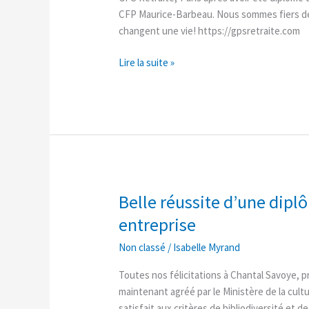
du
CFP Maurice-Barbeau. Nous sommes fiers de
centre!
changent une vie! https://gpsretraite.com
Lire la suite »
Belle réussite d’une dip
Belle
réussite
entreprise
d’une
Non classé
/
Isabelle Myrand
diplômée
en
Toutes nos félicitations à Chantal Savoye, pr
Lancement
maintenant agréé par le Ministère de la cult
d’une
satisfait aux critères de bibliodiversité et 