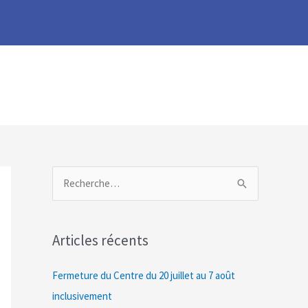
R
e
c
Articles récents
h
e
Fermeture du Centre du 20 juillet au 7 août
r
inclusivement