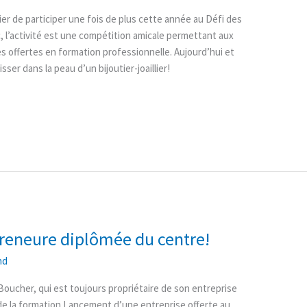
ier de participer une fois de plus cette année au Défi des
l’activité est une compétition amicale permettant aux
s offertes en formation professionnelle. Aujourd’hui et
ser dans la peau d’un bijoutier-joaillier!
reneure diplômée du centre!
nd
ucher, qui est toujours propriétaire de son entreprise
 de la formation Lancement d’une entreprise offerte au