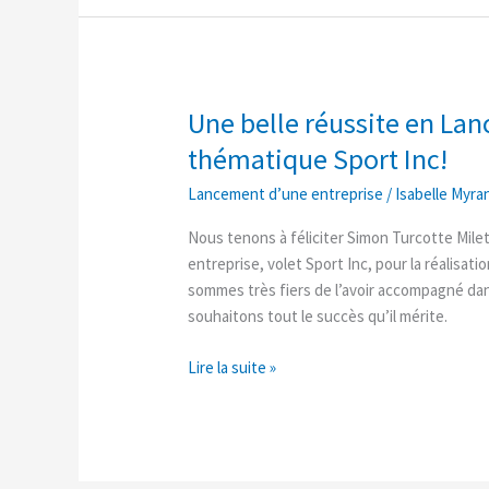
Une belle réussite en La
Une
belle
thématique Sport Inc!
réussite
Lancement d’une entreprise
/
Isabelle Myra
en
Lancement
Nous tenons à féliciter Simon Turcotte Mil
d’une
entreprise, volet Sport Inc, pour la réalisati
entreprise
sommes très fiers de l’avoir accompagné da
thématique
souhaitons tout le succès qu’il mérite.
Sport
Inc!
Lire la suite »