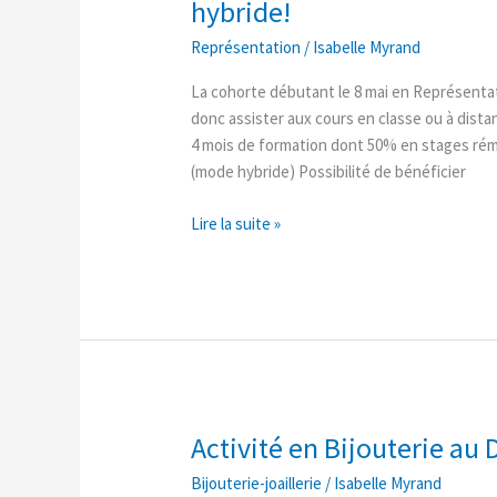
hybride!
de
Représentation
/
Isabelle Myrand
mai
en
La cohorte débutant le 8 mai en Représenta
Représentation
donc assister aux cours en classe ou à dista
en
4 mois de formation dont 50% en stages r
mode
(mode hybride) Possibilité de bénéficier
hybride!
Lire la suite »
Activité en Bijouterie au 
Activité
en
Bijouterie-joaillerie
/
Isabelle Myrand
Bijouterie