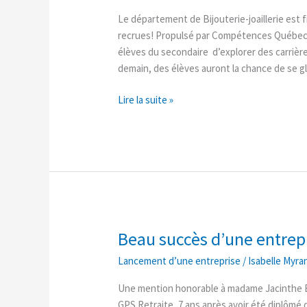
au
Le département de Bijouterie-joaillerie est f
Défi
recrues! Propulsé par Compétences Québec, 
des
élèves du secondaire d’explorer des carrière
recrues
demain, des élèves auront la chance de se glis
Lire la suite »
Beau succès d’une entrep
Beau
succès
Lancement d’une entreprise
/
Isabelle Myra
d’une
entrepreneure
Une mention honorable à madame Jacinthe Bo
diplômée
GPS Retraite, 7 ans après avoir été diplômé