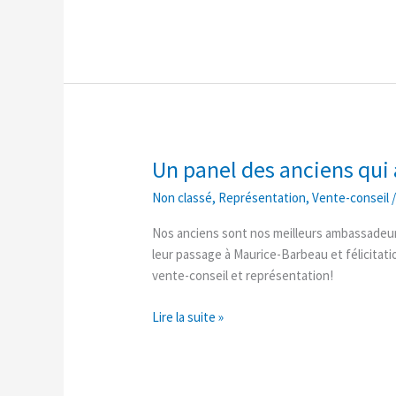
Un panel des anciens qui
Un
panel
Non classé
,
Représentation
,
Vente-conseil
des
anciens
Nos anciens sont nos meilleurs ambassadeur
qui
leur passage à Maurice-Barbeau et félicitat
a
vente-conseil et représentation!
vraiment
motivé
Lire la suite »
nos
nouveaux!