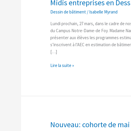
Midis entreprises en Des
Midis
entreprises
Dessin de bâtiment
/
Isabelle Myrand
en
Dessin
Lundi prochain, 27 mars, dans le cadre de n
de
du Campus Notre-Dame-de Foy. Madame Nan
bâtiment
présenter aux élèves les programmes estima
s’inscrivent à l’AEC en estimation de bâtim
[…]
Lire la suite »
Nouveau: cohorte de mai
Nouveau:
cohorte