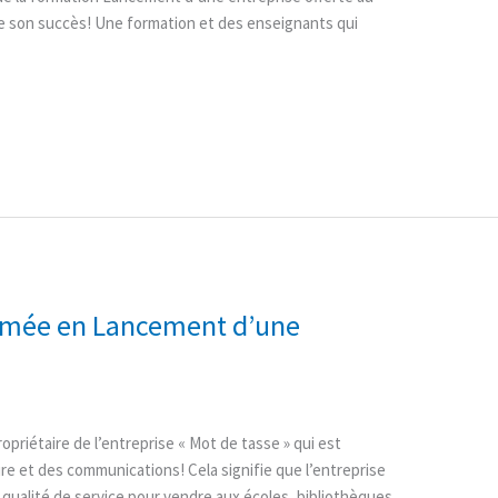
 son succès! Une formation et des enseignants qui
lômée en Lancement d’une
opriétaire de l’entreprise « Mot de tasse » qui est
ure et des communications! Cela signifie que l’entreprise
de qualité de service pour vendre aux écoles, bibliothèques