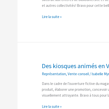
entreprise
et autres collectivités! Bravo pour cette bel
Lire la suite »
Des kiosques animés en V
Des
kiosques
Représentation
,
Vente-conseil
/
Isabelle My
animés
en
Dans le cadre de l’ouverture fictive du maga
Vente-
produit, élaborer une promotion, concevoir 
conseil!
visuellement attrayante. Bravo à tous pour la
Lire la suite »