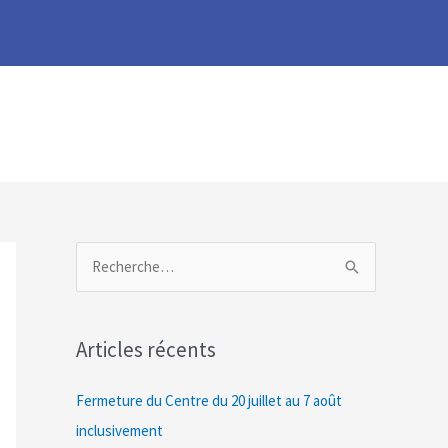
R
e
c
Articles récents
h
e
Fermeture du Centre du 20 juillet au 7 août
r
inclusivement