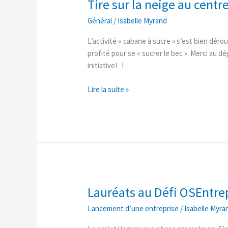
Tire sur la neige au centr
Tire
sur
Général
/
Isabelle Myrand
la
neige
L’activité « cabane à sucre » s’est bien dér
au
profité pour se « sucrer le bec ». Merci au 
centre
initiative! !
Lire la suite »
Lauréats au Défi OSEntre
Lauréats
au
Lancement d’une entreprise
/
Isabelle Myra
Défi
OSEntreprendre