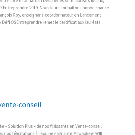
on Pilote et Jonathan Deschênes sont lauréats locaux,
OSEntreprendre 2019. Nous leurs souhaitons bonne chance
n-François Roy, enseignant-coordonnateur en Lancement
e Défi OSEntreprendre remet le certificat aux lauréats
 vente-conseil
ée « Solution Plus » de nos finissants en Vente-conseil
es nos félicitations à l’équipe gagnante Milwaukee! WIll