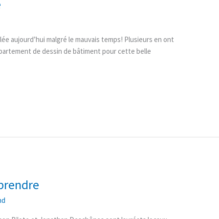
e
oulée aujourd’hui malgré le mauvais temps! Plusieurs en ont
département de dessin de bâtiment pour cette belle
prendre
nd