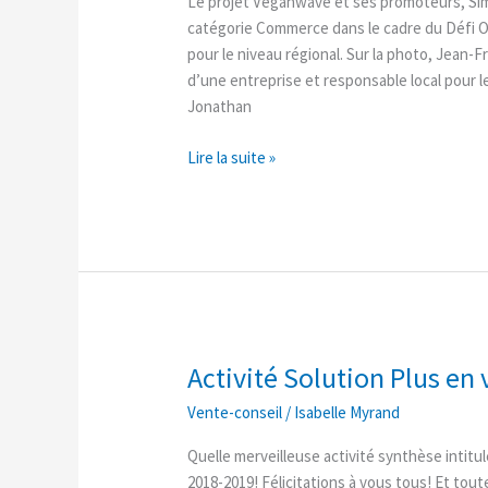
Le projet Veganwave et ses promoteurs, Sim
catégorie Commerce dans le cadre du Défi 
pour le niveau régional. Sur la photo, Jea
d’une entreprise et responsable local pour l
Jonathan
Lire la suite »
Activité Solution Plus en
Activité
Solution
Vente-conseil
/
Isabelle Myrand
Plus
en
Quelle merveilleuse activité synthèse intitul
vente-
2018-2019! Félicitations à vous tous! Et tout