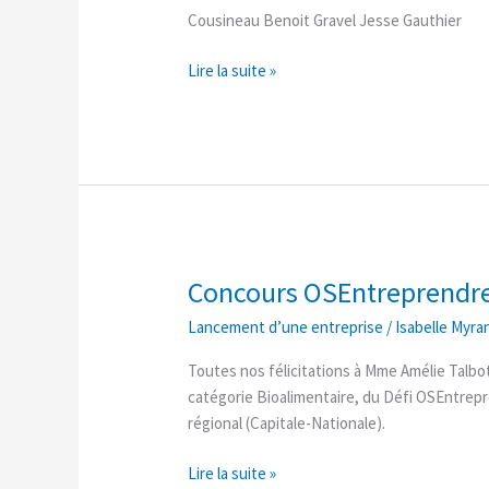
conseil
Cousineau Benoit Gravel Jesse Gauthier
Lire la suite »
Concours OSEntreprendr
Concours
OSEntreprendre
Lancement d’une entreprise
/
Isabelle Myra
Toutes nos félicitations à Mme Amélie Talbot 
catégorie Bioalimentaire, du Défi OSEntrepr
régional (Capitale-Nationale).
Lire la suite »