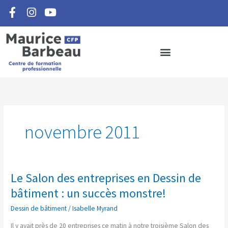
F
I
Y
Aller
a
n
o
au
c
s
u
contenu
e
t
t
b
a
u
o
g
b
o
r
e
k
a
-
m
f
novembre 2011
Le Salon des entreprises en Dessin de
Le
Salon
bâtiment : un succès monstre!
des
Dessin de bâtiment
/
Isabelle Myrand
entreprises
en
Il y avait près de 20 entreprises ce matin à notre troisième Salon des