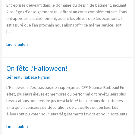
Dessin
Entreprises oeuvrant dans le domaine du dessin de bâtiment, incluant
de
2 collèges d’enseignement qui offrent un cours complémentaire. Tous
bâtiment
ont apprécié cet évènement, autant les élèves que les exposants. Il
:
est assuré que l’an prochain nous allons offrir ce même service, soit
un
[…]
succès
monstre!
Lire la suite »
On fête l’Halloween!
On
fête
Général
/
Isabelle Myrand
l’Halloween!
L’Halloween n’est pas passée inaperçue au CFP Maurice-Barbeau! En
effet, plusieurs élèves et membres du personnel ont revêtu leurs plus
beaux atours pour rendre justice à la fête! Un concours de costumes
ainsi qu’un concours de décorations de citrouilles ont eu lieu. Les
élèves ont pu voter pour leurs déguisements favoris et pour les talents
Lire la suite »