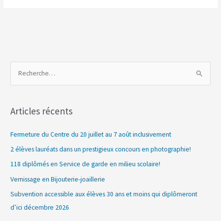
R
e
c
Articles récents
h
e
Fermeture du Centre du 20 juillet au 7 août inclusivement
r
2 élèves lauréats dans un prestigieux concours en photographie!
c
118 diplômés en Service de garde en milieu scolaire!
h
Vernissage en Bijouterie-joaillerie
e
Subvention accessible aux élèves 30 ans et moins qui diplômeront
r
d’ici décembre 2026