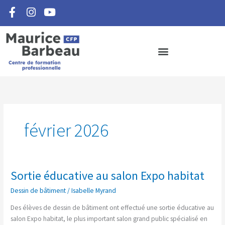
F
I
Y
Aller
a
n
o
au
c
s
u
contenu
e
t
t
b
a
u
o
g
b
o
r
e
k
a
-
m
f
février 2026
Sortie éducative au salon Expo habitat
Sortie
éducative
Dessin de bâtiment
/
Isabelle Myrand
au
salon
Des élèves de dessin de bâtiment ont effectué une sortie éducative au
Expo
salon Expo habitat, le plus important salon grand public spécialisé en