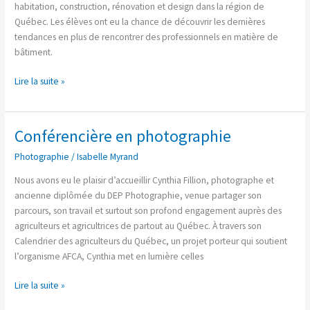
habitat
habitation, construction, rénovation et design dans la région de
Québec. Les élèves ont eu la chance de découvrir les dernières
tendances en plus de rencontrer des professionnels en matière de
bâtiment.
Lire la suite »
Conférencière en photographie
Conférencière
en
Photographie
/
Isabelle Myrand
photographie
Nous avons eu le plaisir d’accueillir Cynthia Fillion, photographe et
ancienne diplômée du DEP Photographie, venue partager son
parcours, son travail et surtout son profond engagement auprès des
agriculteurs et agricultrices de partout au Québec. À travers son
Calendrier des agriculteurs du Québec, un projet porteur qui soutient
l’organisme AFCA, Cynthia met en lumière celles
Lire la suite »