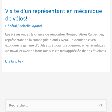
Visite d’un représentant en mécanique
Visite
d’un
de vélos!
représentant
Général
/
Isabelle Myrand
en
mécanique
Les élèves ont eu la chance de rencontrer Monsieur Alexis Carpentier,
de
représentant de la compagnie d’outils Wera. Ce dernier est venu
vélos!
expliquer la gamme d’outils aux étudiants et démontrer les avantages
de travailler avec de bons outils. Visite très appréciée de nos étudiants!
Lire la suite »
R