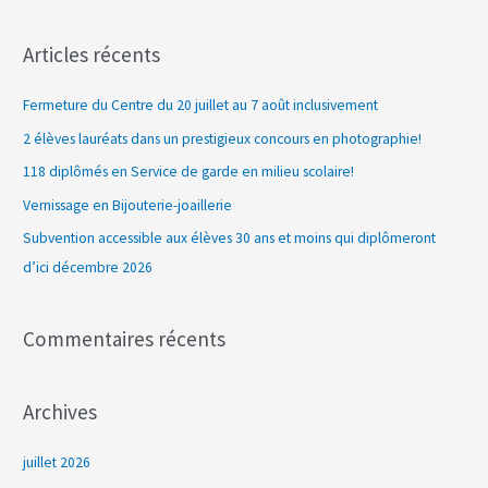
e
c
Articles récents
h
e
Fermeture du Centre du 20 juillet au 7 août inclusivement
r
2 élèves lauréats dans un prestigieux concours en photographie!
c
118 diplômés en Service de garde en milieu scolaire!
h
Vernissage en Bijouterie-joaillerie
e
Subvention accessible aux élèves 30 ans et moins qui diplômeront
r
d’ici décembre 2026
:
Commentaires récents
Archives
juillet 2026