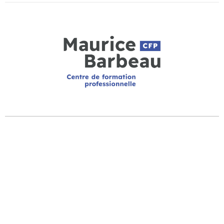
CFP MAURICE-BARBEAU
920, rue Noël-Carter
Québec (Québec) G1V 5B6
HEURES D’OUVERTURE
Le secrétariat est ouvert de 8h à 16h