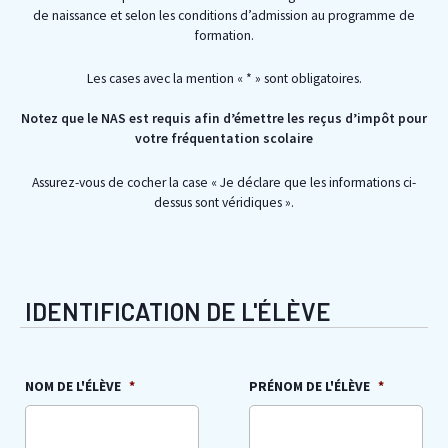
de naissance et selon les conditions d’admission au programme de
formation.
Les cases avec la mention « * » sont obligatoires.
Notez que le NAS est requis afin d’émettre les reçus d’impôt pour
votre fréquentation scolaire
Assurez-vous de cocher la case «
Je déclare que les informations ci-
dessus sont véridiques ».
JJ
slash
IDENTIFICATION DE L'ÉLÈVE
MM
slash
AAAA
NOM DE L'ÉLÈVE
*
PRÉNOM DE L'ÉLÈVE
*